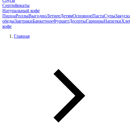
Соусы
Сертификаты
Натуральный кофе
Пицца
Роллы
Выгодно
Летнее
Детям
Основное
Паста
Супы
Закуск
обеды
Завтраки
Банкетное
Фуршет
Десерты
Гарниры
Напитки
Хле
кофе
Главная