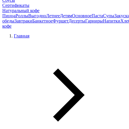
Соусы
Сертификаты
Натуральный кофе
Пицца
Роллы
Выгодно
Летнее
Детям
Основное
Паста
Супы
Закуск
обеды
Завтраки
Банкетное
Фуршет
Десерты
Гарниры
Напитки
Хле
кофе
Главная